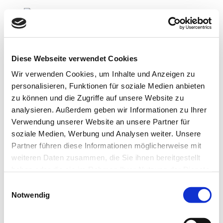
Navigation überspringen
Diese Webseite verwendet Cookies
Startseite
Wir verwenden Cookies, um Inhalte und Anzeigen zu
Die Kanzlei
personalisieren, Funktionen für soziale Medien anbieten
Dienstleistungen
zu können und die Zugriffe auf unsere Website zu
Ärzte und Freiberufler
Unternehmen
analysieren. Außerdem geben wir Informationen zu Ihrer
Privatpersonen
Verwendung unserer Website an unsere Partner für
Unternehmensgründer
soziale Medien, Werbung und Analysen weiter. Unsere
Service
Jobs
Partner führen diese Informationen möglicherweise mit
Anfahrt
weiteren Daten zusammen, die Sie ihnen bereitgestellt
Kontakt
haben oder die sie im Rahmen Ihrer Nutzung der Dienste
Impressum
Datenschutz
gesammelt haben. Sie geben Einwilligung zu unseren
Einwilligungsauswahl
Cookies, wenn Sie unsere Webseite weiterhin nutzen.
Notwendig
Dienstleistungen für Unternehmensgründer